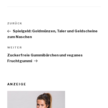
Beitragsnavigation
Vorheriger
ZURÜCK
Beitrag
Spielgeld: Goldmünzen, Taler und Geldscheine
zum Naschen
Nächster
WEITER
Beitrag
Zuckerfreie Gummibärchen und veganes
Fruchtgummi
ANZEIGE