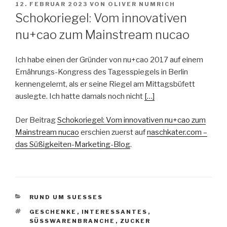
VERÖFFENTLICHT
12. FEBRUAR 2023
VON
OLIVER NUMRICH
AM
Schokoriegel: Vom innovativen
nu+cao zum Mainstream nucao
Ich habe einen der Gründer von nu+cao 2017 auf einem
Ernährungs-Kongress des Tagesspiegels in Berlin
kennengelernt, als er seine Riegel am Mittagsbüfett
auslegte. Ich hatte damals noch nicht
[…]
Der Beitrag
Schokoriegel: Vom innovativen nu+cao zum
Mainstream nucao
erschien zuerst auf
naschkater.com –
das Süßigkeiten-Marketing-Blog
.
KATEGORIEN
RUND UM SUESSES
SCHLAGWÖRTER
GESCHENKE
,
INTERESSANTES
,
SÜSSWARENBRANCHE
,
ZUCKER