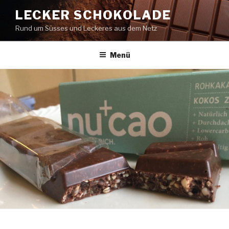
Zum
LECKER SCHOKOLADE
Inhalt
Rund um Süsses und Leckeres aus dem Netz
springen
Menü