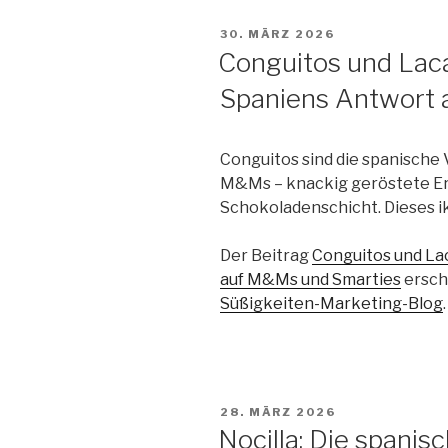
VERÖFFENTLICHT
30. MÄRZ 2026
AM
Conguitos und Laca
Spaniens Antwort
Conguitos sind die spanische
M&Ms – knackig geröstete Er
Schokoladenschicht. Dieses ik
Der Beitrag
Conguitos und La
auf M&Ms und Smarties
ersch
Süßigkeiten-Marketing-Blog
.
VERÖFFENTLICHT
28. MÄRZ 2026
AM
Nocilla: Die spani