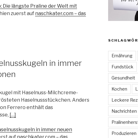
: Die längste Praline der Welt mit
hien zuerst auf
naschkater.com – das
SCHLAGWÖR
Ernährung
selnusskugeln in immer
Fundstück
onen
Gesundheit
Kochen
L
elkugel mit Haselnuss-Milchcreme-
gerösteten Haselnussstückchen. Anders
Leckere Rez
von Ferrero enthält das
Nachrichten
sse,
[…]
Pralinenhers
Haselnusskugeln in immer neuen
Produzieren
rst auf
naschkater.com – das