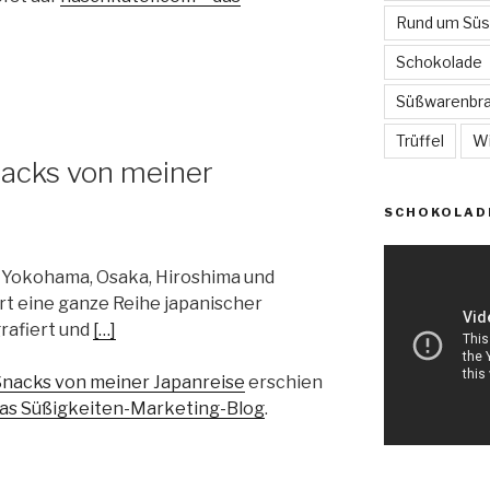
Rund um Sü
Schokolade
Süßwarenbr
Trüffel
W
nacks von meiner
SCHOKOLAD
, Yokohama, Osaka, Hiroshima und
t eine ganze Reihe japanischer
rafiert und
[…]
Snacks von meiner Japanreise
erschien
das Süßigkeiten-Marketing-Blog
.