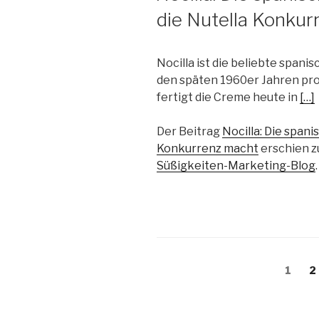
die Nutella Konku
Nocilla ist die beliebte spanis
den späten 1960er Jahren pro
fertigt die Creme heute in
[…]
Der Beitrag
Nocilla: Die span
Konkurrenz macht
erschien z
Süßigkeiten-Marketing-Blog
.
Beitragsnavigation
Seite
S
1
2