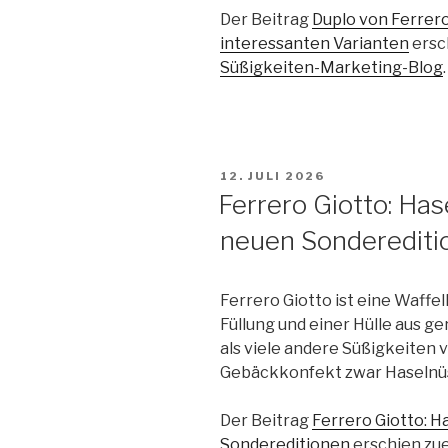
Der Beitrag
Duplo von Ferrero
interessanten Varianten
ersc
Süßigkeiten-Marketing-Blog
.
VERÖFFENTLICHT
12. JULI 2026
AM
Ferrero Giotto: Ha
neuen Sonderediti
Ferrero Giotto ist eine Waff
Füllung und einer Hülle aus 
als viele andere Süßigkeiten 
Gebäckkonfekt zwar Haselnü
Der Beitrag
Ferrero Giotto: 
Sondereditionen
erschien zue