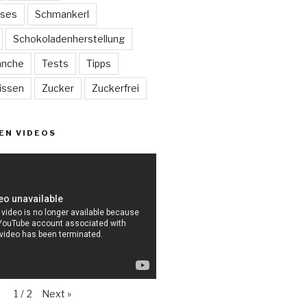
sses
Schmankerl
Schokoladenherstellung
anche
Tests
Tipps
issen
Zucker
Zuckerfrei
EN VIDEOS
Next
»
1
/
2