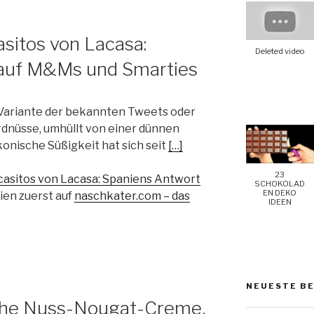
sitos von Lacasa:
Deleted video
 auf M&Ms und Smarties
 Variante der bekannten Tweets oder
dnüsse, umhüllt von einer dünnen
onische Süßigkeit hat sich seit
[…]
23
casitos von Lacasa: Spaniens Antwort
SCHOKOLAD
EN DEKO
ien zuerst auf
naschkater.com – das
IDEEN
NEUESTE B
sche Nuss-Nougat-Creme,