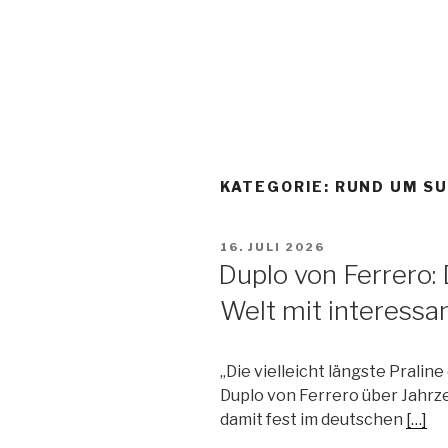
KATEGORIE:
RUND UM S
VERÖFFENTLICHT
16. JULI 2026
AM
Duplo von Ferrero: 
Welt mit interessa
„Die vielleicht längste Pralin
Duplo von Ferrero über Jahr
damit fest im deutschen
[…]