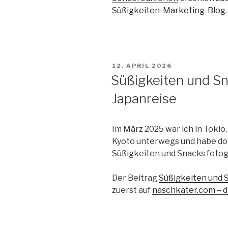
Süßigkeiten-Marketing-Blog
.
VERÖFFENTLICHT
12. APRIL 2026
AM
Süßigkeiten und S
Japanreise
Im März 2025 war ich in Tokio
Kyoto unterwegs und habe dor
Süßigkeiten und Snacks fotog
Der Beitrag
Süßigkeiten und 
zuerst auf
naschkater.com – 