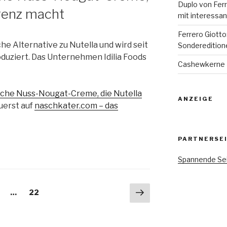
Duplo von Ferr
rrenz macht
mit interessan
Ferrero Giott
che Alternative zu Nutella und wird seit
Sonderedition
duziert. Das Unternehmen Idilia Foods
Cashewkerne –
ische Nuss-Nougat-Creme, die Nutella
ANZEIGE
uerst auf
naschkater.com – das
PARTNERSE
Spannende Sei
Nächste
eite
Seite
…
22
Seite