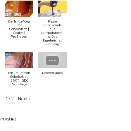
Der lange Weg
Kippe
der
Schokolade
Schokolade |
auf
Galileo |
Luftpolsterfol
ProSieben
ie: Das
Ergebnis ist
einmalig
Ein Traum von
Deleted video
Schokolade
(360° - GEO
Reportage)
Next
»
1
/
2
EITRÄGE