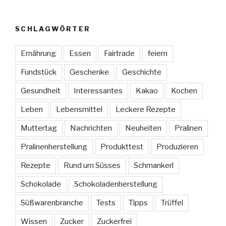
SCHLAGWÖRTER
Ernährung
Essen
Fairtrade
feiern
Fundstück
Geschenke
Geschichte
Gesundheit
Interessantes
Kakao
Kochen
Leben
Lebensmittel
Leckere Rezepte
Muttertag
Nachrichten
Neuheiten
Pralinen
Pralinenherstellung
Produkttest
Produzieren
Rezepte
Rund um Süsses
Schmankerl
Schokolade
Schokoladenherstellung
Süßwarenbranche
Tests
Tipps
Trüffel
Wissen
Zucker
Zuckerfrei