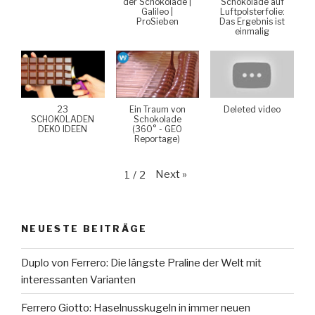
der Schokolade |
Schokolade auf
Galileo |
Luftpolsterfolie:
ProSieben
Das Ergebnis ist
einmalig
23
Ein Traum von
Deleted video
SCHOKOLADEN
Schokolade
DEKO IDEEN
(360° - GEO
Reportage)
Next
»
1
/
2
NEUESTE BEITRÄGE
Duplo von Ferrero: Die längste Praline der Welt mit
interessanten Varianten
Ferrero Giotto: Haselnusskugeln in immer neuen