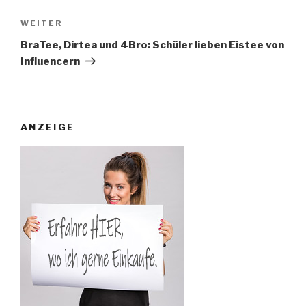
Nächster
WEITER
Beitrag
BraTee, Dirtea und 4Bro: Schüler lieben Eistee von
Influencern
ANZEIGE