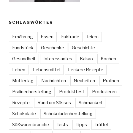
SCHLAGWÖRTER
Ernährung
Essen
Fairtrade
feiern
Fundstück
Geschenke
Geschichte
Gesundheit
Interessantes
Kakao
Kochen
Leben
Lebensmittel
Leckere Rezepte
Muttertag
Nachrichten
Neuheiten
Pralinen
Pralinenherstellung
Produkttest
Produzieren
Rezepte
Rund um Süsses
Schmankerl
Schokolade
Schokoladenherstellung
Süßwarenbranche
Tests
Tipps
Trüffel