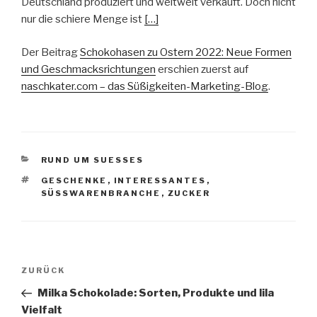
Deutschland produziert und weltweit verkauft. Doch nicht
nur die schiere Menge ist
[…]
Der Beitrag
Schokohasen zu Ostern 2022: Neue Formen
und Geschmacksrichtungen
erschien zuerst auf
naschkater.com – das Süßigkeiten-Marketing-Blog
.
KATEGORIEN
RUND UM SUESSES
SCHLAGWÖRTER
GESCHENKE
,
INTERESSANTES
,
SÜSSWARENBRANCHE
,
ZUCKER
Beitragsnavigation
Vorheriger
ZURÜCK
Beitrag
Milka Schokolade: Sorten, Produkte und lila
Vielfalt