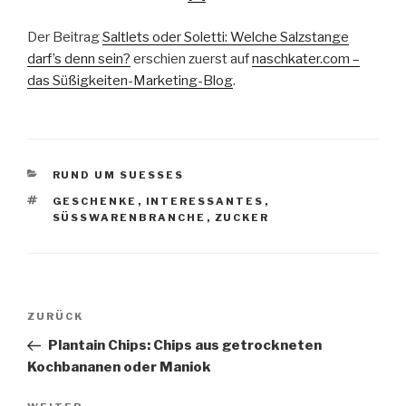
Der Beitrag
Saltlets oder Soletti: Welche Salzstange
darf’s denn sein?
erschien zuerst auf
naschkater.com –
das Süßigkeiten-Marketing-Blog
.
KATEGORIEN
RUND UM SUESSES
SCHLAGWÖRTER
GESCHENKE
,
INTERESSANTES
,
SÜSSWARENBRANCHE
,
ZUCKER
Beitragsnavigation
Vorheriger
ZURÜCK
Beitrag
Plantain Chips: Chips aus getrockneten
Kochbananen oder Maniok