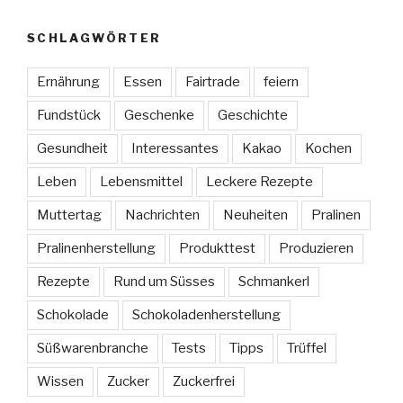
SCHLAGWÖRTER
Ernährung
Essen
Fairtrade
feiern
Fundstück
Geschenke
Geschichte
Gesundheit
Interessantes
Kakao
Kochen
Leben
Lebensmittel
Leckere Rezepte
Muttertag
Nachrichten
Neuheiten
Pralinen
Pralinenherstellung
Produkttest
Produzieren
Rezepte
Rund um Süsses
Schmankerl
Schokolade
Schokoladenherstellung
Süßwarenbranche
Tests
Tipps
Trüffel
Wissen
Zucker
Zuckerfrei