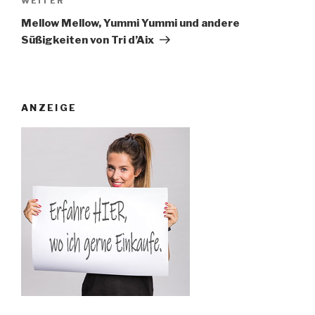
Nächster
WEITER
Beitrag
Mellow Mellow, Yummi Yummi und andere
Süßigkeiten von Tri d’Aix
ANZEIGE