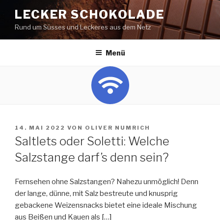
Zum
LECKER SCHOKOLADE
Inhalt
Rund um Süsses und Leckeres aus dem Netz
springen
Menü
VERÖFFENTLICHT
14. MAI 2022
VON
OLIVER NUMRICH
AM
Saltlets oder Soletti: Welche
Salzstange darf’s denn sein?
Fernsehen ohne Salzstangen? Nahezu unmöglich! Denn
der lange, dünne, mit Salz bestreute und knusprig
gebackene Weizensnacks bietet eine ideale Mischung
aus Beißen und Kauen als
[…]