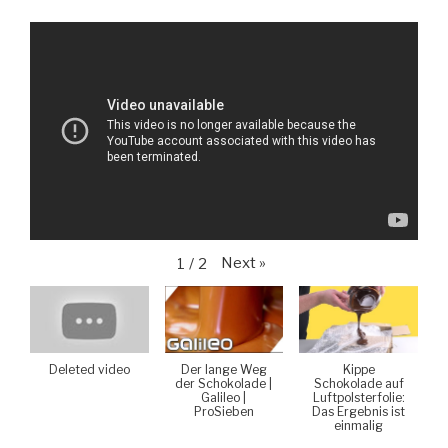
Next
»
1
/
2
Deleted video
Der lange Weg
Kippe
der Schokolade |
Schokolade auf
Galileo |
Luftpolsterfolie:
ProSieben
Das Ergebnis ist
einmalig