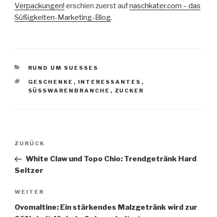
Verpackungen!
erschien zuerst auf
naschkater.com – das
Süßigkeiten-Marketing-Blog
.
KATEGORIEN
RUND UM SUESSES
SCHLAGWÖRTER
GESCHENKE
,
INTERESSANTES
,
SÜSSWARENBRANCHE
,
ZUCKER
Beitragsnavigation
Vorheriger
ZURÜCK
Beitrag
White Claw und Topo Chio: Trendgetränk Hard
Seltzer
Nächster
WEITER
Beitrag
Ovomaltine: Ein stärkendes Malzgetränk wird zur