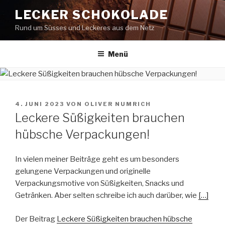
Zum
LECKER SCHOKOLADE
Inhalt
Rund um Süsses und Leckeres aus dem Netz
springen
Menü
VERÖFFENTLICHT
4. JUNI 2023
VON
OLIVER NUMRICH
AM
Leckere Süßigkeiten brauchen
hübsche Verpackungen!
In vielen meiner Beiträge geht es um besonders
gelungene Verpackungen und originelle
Verpackungsmotive von Süßigkeiten, Snacks und
Getränken. Aber selten schreibe ich auch darüber, wie
[…]
Der Beitrag
Leckere Süßigkeiten brauchen hübsche