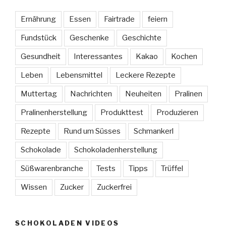
Ernährung
Essen
Fairtrade
feiern
Fundstück
Geschenke
Geschichte
Gesundheit
Interessantes
Kakao
Kochen
Leben
Lebensmittel
Leckere Rezepte
Muttertag
Nachrichten
Neuheiten
Pralinen
Pralinenherstellung
Produkttest
Produzieren
Rezepte
Rund um Süsses
Schmankerl
Schokolade
Schokoladenherstellung
Süßwarenbranche
Tests
Tipps
Trüffel
Wissen
Zucker
Zuckerfrei
SCHOKOLADEN VIDEOS