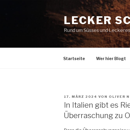
Zum
Inhalt
LECKER S
springen
Rund um Süsses und Leckeres
Startseite
Wer hier Blogt
VERÖFFENTLICHT
17. MÄRZ 2024
VON
OLIVER 
AM
In Italien gibt es 
Überraschung zu O