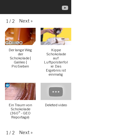
Next
»
1
/
2
Der lange Weg
Kippe
der
Schokolade
Schokolade |
auf
Galileo |
Luftpolsterfol
ProSieben
ie: Das
Ergebnis ist
einmalig
Ein Traum von
Deleted video
Schokolade
(360° - GEO
Reportage)
Next
»
1
/
2