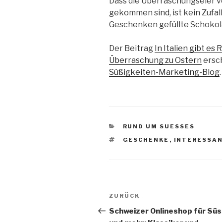
Dass die Überraschungseier vo
gekommen sind, ist kein Zufal
Geschenken gefüllte Schokola
Der Beitrag
In Italien gibt e
Überraschung zu Ostern
ersch
Süßigkeiten-Marketing-Blog
.
KATEGORIEN
RUND UM SUESSES
SCHLAGWÖRTER
GESCHENKE
,
INTERESSA
Beitragsnavigation
Vorheriger
ZURÜCK
Beitrag
Schweizer Onlineshop für Sü