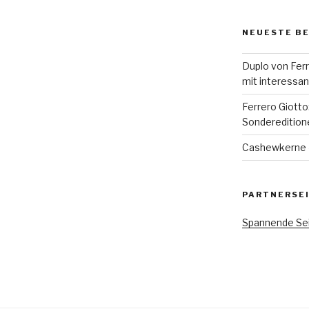
NEUESTE B
Duplo von Ferr
mit interessan
Ferrero Giott
Sonderedition
Cashewkerne –
PARTNERSE
Spannende Sei