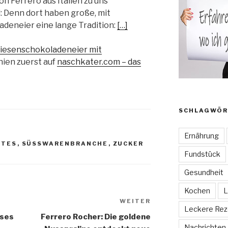
n Ferrero aus Italien zu uns
l: Denn dort haben große, mit
deneier eine lange Tradition:
[…]
s Riesenschokoladeneier mit
ien zuerst auf
naschkater.com – das
SCHLAGWÖR
Ernährung
NTES
,
SÜSSWARENBRANCHE
,
ZUCKER
Fundstück
Gesundheit
Kochen
L
WEITER
Nächster
Leckere Rez
Beitrag
sses
Ferrero Rocher: Die goldene
Nachrichten