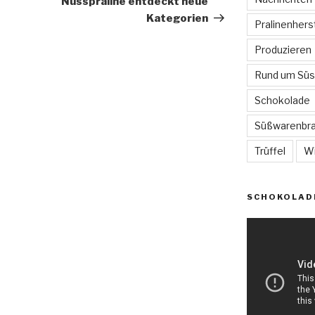
Nusspraline entdeckt neue
Kategorien
Pralinenhers
Produzieren
Rund um Sü
Schokolade
Süßwarenbr
Trüffel
W
SCHOKOLAD