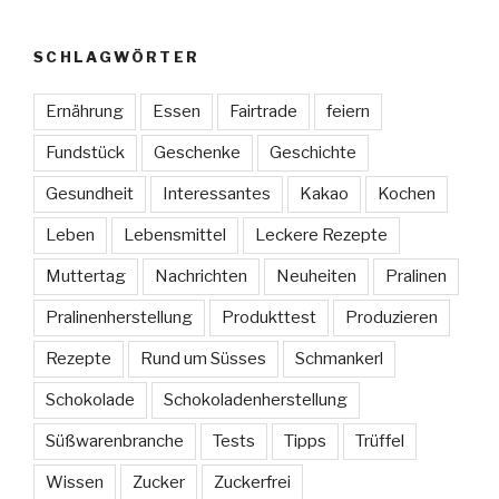
SCHLAGWÖRTER
Ernährung
Essen
Fairtrade
feiern
Fundstück
Geschenke
Geschichte
Gesundheit
Interessantes
Kakao
Kochen
Leben
Lebensmittel
Leckere Rezepte
Muttertag
Nachrichten
Neuheiten
Pralinen
Pralinenherstellung
Produkttest
Produzieren
Rezepte
Rund um Süsses
Schmankerl
Schokolade
Schokoladenherstellung
Süßwarenbranche
Tests
Tipps
Trüffel
Wissen
Zucker
Zuckerfrei