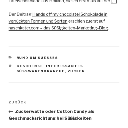
Tafelschokolade aus Holland, die ich erstmals auf der
[…]
Der Beitrag
Hands off my chocolate! Schokolade in
verrückten Formen und Sorten
erschien zuerst auf
naschkater.com – das Süßigkeiten-Marketing-Blog
.
KATEGORIEN
RUND UM SUESSES
SCHLAGWÖRTER
GESCHENKE
,
INTERESSANTES
,
SÜSSWARENBRANCHE
,
ZUCKER
Beitragsnavigation
Vorheriger
ZURÜCK
Beitrag
Zuckerwatte oder Cotton Candy als
Geschmacksrichtung bei Süßigkeiten