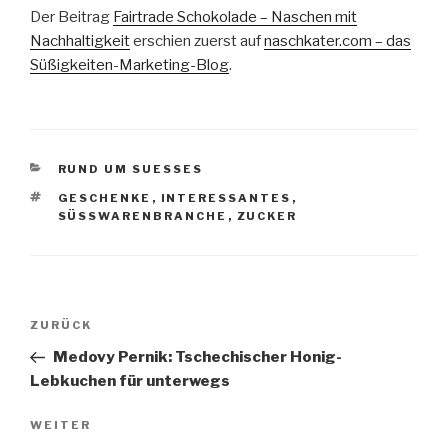
Der Beitrag
Fairtrade Schokolade – Naschen mit
Nachhaltigkeit
erschien zuerst auf
naschkater.com – das
Süßigkeiten-Marketing-Blog
.
KATEGORIEN
RUND UM SUESSES
SCHLAGWÖRTER
GESCHENKE
,
INTERESSANTES
,
SÜSSWARENBRANCHE
,
ZUCKER
Beitragsnavigation
Vorheriger
ZURÜCK
Beitrag
Medovy Pernik: Tschechischer Honig-
Lebkuchen für unterwegs
Nächster
WEITER