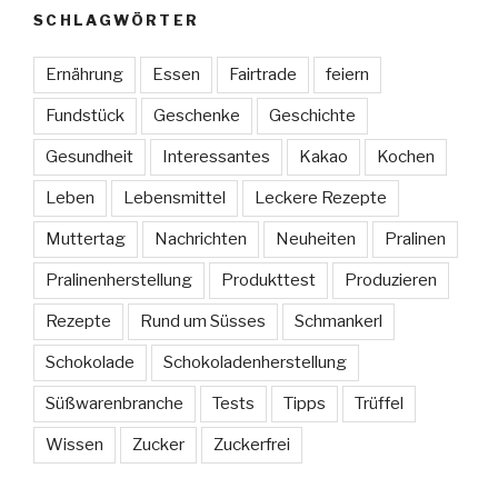
SCHLAGWÖRTER
Ernährung
Essen
Fairtrade
feiern
Fundstück
Geschenke
Geschichte
Gesundheit
Interessantes
Kakao
Kochen
Leben
Lebensmittel
Leckere Rezepte
Muttertag
Nachrichten
Neuheiten
Pralinen
Pralinenherstellung
Produkttest
Produzieren
Rezepte
Rund um Süsses
Schmankerl
Schokolade
Schokoladenherstellung
Süßwarenbranche
Tests
Tipps
Trüffel
Wissen
Zucker
Zuckerfrei