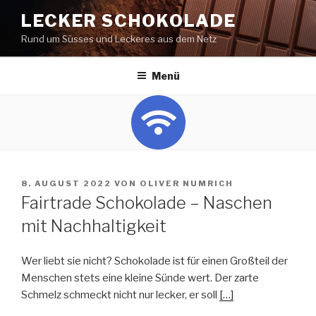
Zum
LECKER SCHOKOLADE
Inhalt
Rund um Süsses und Leckeres aus dem Netz
springen
Menü
VERÖFFENTLICHT
8. AUGUST 2022
VON
OLIVER NUMRICH
AM
Fairtrade Schokolade – Naschen
mit Nachhaltigkeit
Wer liebt sie nicht? Schokolade ist für einen Großteil der
Menschen stets eine kleine Sünde wert. Der zarte
Schmelz schmeckt nicht nur lecker, er soll
[…]