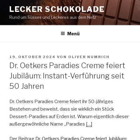
Zum
LECKER SCHOKOLADE
Inhalt
Rund um Süsses und Leckeres aus dem Netz
springen
Menü
VERÖFFENTLICHT
19. OKTOBER 2024
VON
OLIVER NUMRICH
AM
Dr. Oetkers Paradies Creme feiert
Jubiläum: Instant-Verführung seit
50 Jahren
Dr. Oetkers Paradies Creme feiert ihr 50-jähriges
Bestehen und beweist, dass sie wirklich ein Stück
Dessert-Paradies auf Erden ist. Warum eigentlich dieser
außergewöhnliche Name „Paradies
[…]
Der Beitrag
Dr. Oetkers Paradies Creme feiert Jubiläum: