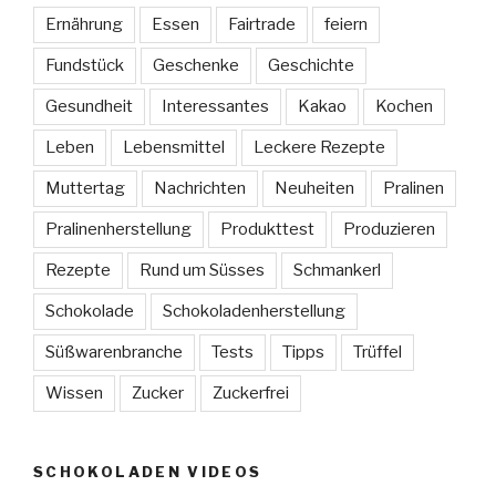
Ernährung
Essen
Fairtrade
feiern
Fundstück
Geschenke
Geschichte
Gesundheit
Interessantes
Kakao
Kochen
Leben
Lebensmittel
Leckere Rezepte
Muttertag
Nachrichten
Neuheiten
Pralinen
Pralinenherstellung
Produkttest
Produzieren
Rezepte
Rund um Süsses
Schmankerl
Schokolade
Schokoladenherstellung
Süßwarenbranche
Tests
Tipps
Trüffel
Wissen
Zucker
Zuckerfrei
SCHOKOLADEN VIDEOS