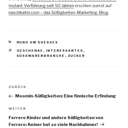
Instant-Verführung seit 50 Jahren
erschien zuerst auf
naschkater.com – das Süßigkeiten-Marketing-Blog
.
KATEGORIEN
RUND UM SUESSES
SCHLAGWÖRTER
GESCHENKE
,
INTERESSANTES
,
SÜSSWARENBRANCHE
,
ZUCKER
Beitragsnavigation
Vorheriger
ZURÜCK
Beitrag
Moomin-Süßigkeiten: Eine finnische Erfindung
Nächster
WEITER
Beitrag
Ferrero Kinder und andere Süßigkeiten von
Ferrero: Keiner hat so viele Nachhahmer!