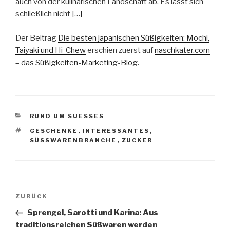
auch von der kulinarischen Landschaft ab. Es lässt sich
schließlich nicht
[…]
Der Beitrag
Die besten japanischen Süßigkeiten: Mochi,
Taiyaki und Hi-Chew
erschien zuerst auf
naschkater.com
– das Süßigkeiten-Marketing-Blog
.
KATEGORIEN
RUND UM SUESSES
SCHLAGWÖRTER
GESCHENKE
,
INTERESSANTES
,
SÜSSWARENBRANCHE
,
ZUCKER
Beitragsnavigation
Vorheriger
ZURÜCK
Beitrag
Sprengel, Sarotti und Karina: Aus
traditionsreichen Süßwaren werden