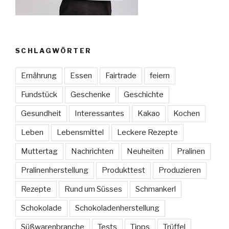
SCHLAGWÖRTER
Ernährung
Essen
Fairtrade
feiern
Fundstück
Geschenke
Geschichte
Gesundheit
Interessantes
Kakao
Kochen
Leben
Lebensmittel
Leckere Rezepte
Muttertag
Nachrichten
Neuheiten
Pralinen
Pralinenherstellung
Produkttest
Produzieren
Rezepte
Rund um Süsses
Schmankerl
Schokolade
Schokoladenherstellung
Süßwarenbranche
Tests
Tipps
Trüffel